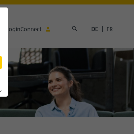
DE
FR
LoginConnect
z