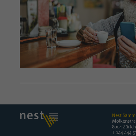
Nest Samme
Molkenstra
8004 Zürich
T
044 444 5